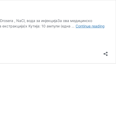
 Drosera , NaCl, вода за инjекцијаЗа ова медицинско
MD
а екстракција)x Кутија: 10 ампули (една …
Continue reading
–
Poly