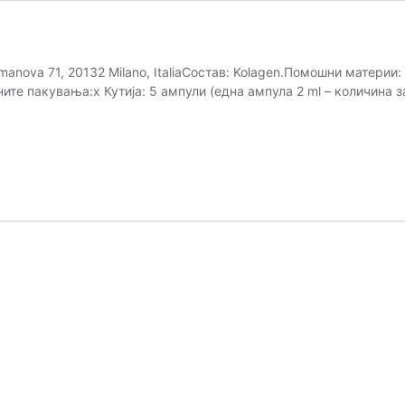
manova 71, 20132 Milano, ItaliaСостав: Kolagen.Помошни материи:
те пакувања:x Кутија: 5 ампули (една ампула 2 ml – количина з