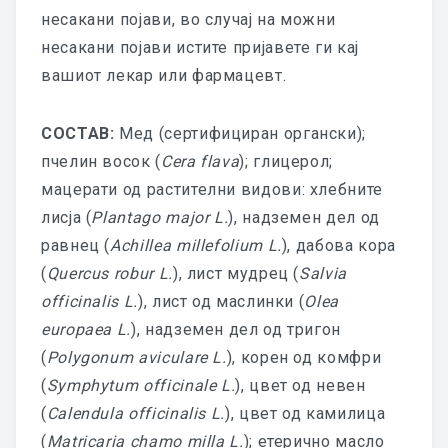
несакани појави, во случај на можни
MD – Matrix
несакани појави истите пријавете ги кај
вашиот лекар или фармацевт.
MD – Knee
СОСТАВ:
Мед (сертифициран органски);
MD – Lumbar
пчелин восок (
Cera flava
); глицерол;
MD – Ischial
мацерати од растителни видови: хлебните
лисја (
Plantago major L.
), надземен дел од
MD – Hip
равнец (
Achillea millefolium L.
), дабова кора
GUNAPHORESIS
(
Quercus robur L.
), лист мудрец (
Salvia
officinalis L.
), лист од маслинки (
Olea
МЕДИЦИНСКИ МАСТИ
europaea L.
), надземен дел од тригон
(
Polygonum aviculare L.
), корен од комфри
ФЛАЕРИ
(
Symphytum officinale L.
), цвет од невен
ПРЕЗЕНТАЦИИ И КЛИНИЧКИ
(
Calendula officinalis L.
), цвет од камилица
СТУДИИ
(
Matricaria chamo milla L.
); етерично масло