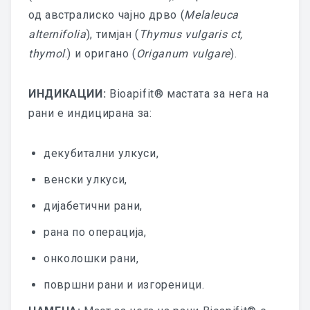
од австралиско чајно дрво (
Melaleuca
БИОАПИФИТ АНТИАТОПИСКА
alternifolia
), тимјан (
Thymus vulgaris ct,
МАСТ
thymol
.) и оригано (
Origanum vulgare
).
БИОАПИФИТ АНТИ-ХЕМОРОИДНА
МАСТ
ИНДИКАЦИИ:
Bioapifit® мастата за нега на
рани е индицирана за:
БИОАПИФИТ МАСТ ЗА НЕГА НА
РАНИ
декубитални улкуси,
БИОАПИГИН МАСТ ЗА ТОНУС НА
венски улкуси,
КАРЛИЧНИТЕ МУСКУЛИ
дијабетични рани,
БИОАПИГИН ВАГИНАЛНА МАСТ
рана по операција,
БИОАПИГИН ВАГИНАЛЕТИ
онколошки рани,
површни рани и изгореници.
РЕЗУЛТАТИ