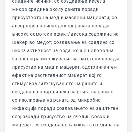
следните начини: со создавање кисела
PET LIVER FORMULA
микро средина околу раната поради
PET KIDNEY FORMULA
присуството на мед и маслени мацерати; со
апсорпција на исцедок од раната поради
PET IMUNO FORMULA
висока осмотски ефект/висока содржина на
шеќер во медот; создавање на средина со
PET ENTERO FORMULA
ниска активност на вода, која е неповолна
PET ENERGY FORMULA
за раст и размножување на патогени поради
присуство на мед и мацерат; адстрингентен
PET DERMO FORMULA
ефект на растителниот мацерат кој го
PET BRAIN FORMULA
стимулира затегнувањето на раните и
создава на површинска заштита на раните;
PET BOWEL FORMULA
со изолирање на раната од микробна
инфекција поради создавањето на заштитен
PET ARTRO FORMULA
слој заради присуство на пчелин восок и
PET ARMONY FORMULA
мацерат; со создавање влажната средина на