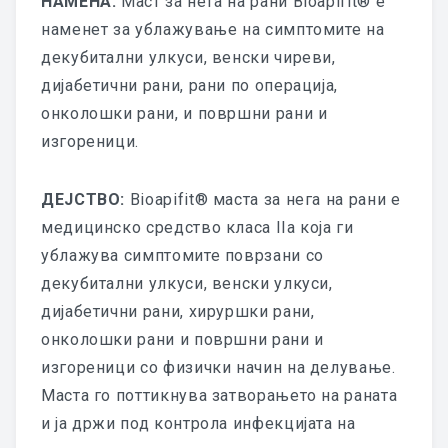
НАМЕНА:
Маст за нега на рани Bioapifit® е
FITROLL
наменет за ублажување на симптомите на
ДЕРМО КОЗМЕТИКА
декубитални улкуси, венски чиреви,
дијабетични рани, рани по операција,
TAMANU ARNICA
онколошки рани, и површни рани и
изгореници.
RESOURCE CREAM
NATUR 3
ДЕЈСТВО:
Bioapifit® маста за нега на рани е
медицинско средство класа IIa која ги
GEL THERAPY
ублажува симптомите поврзани со
GEL BEAUTY
декубитални улкуси, венски улкуси,
дијабетични рани, хируршки рани,
GUNA PETFORMULA
онколошки рани и површни рани и
изгореници со физички начин на делување.
КАТАЛОГ
Маста го поттикнува затворањето на раната
GUNA PET UPATSTVO
и ја држи под контрола инфекцијата на