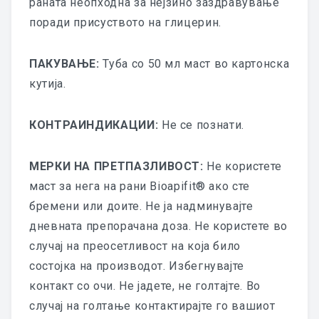
раната неопходна за нејзино заздравување
ЗА СТРУЧНА ЈАВНОСТ
поради присуството на глицерин.
БРОШУРИ
ПАКУВАЊЕ:
Туба со 50 мл маст во картонска
ВИДЕО ПРЕЗЕНТАЦИИ
кутија.
ВИДЕО АПЛИКАЦИИ НА КОЛАГЕН
КОНТРАИНДИКАЦИИ:
Не се познати.
КЛИНИЧКИ СТУДИИ
МЕРКИ НА ПРЕТПАЗЛИВОСТ:
Не користете
ГУНА БИОТЕРАПИЈА
маст за нега на рани Bioapifit® ако сте
ГУНА БИОЛИФТИНГ
бремени или доите. Не ја надминувајте
дневната препорачана доза. Не користете во
ЕСТЕТИКА
случај на преосетливост на која било
СТОМАТОЛОГИЈА
состојка на производот. Избегнувајте
контакт со очи. Не јадете, не голтајте. Во
ПУБЛИКАЦИИ
случај на голтање контактирајте го вашиот