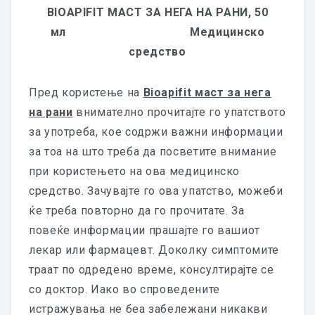
BIOAPIFIT
МАСТ ЗА НЕГА НА РАНИ, 50
ПРОИЗВОДИ
мл Медицинско
средство
КОЛАГЕНСКИ АМПУЛИ
Пред користење на
Bioapifit
маст за нега
MD – Tissue
на рани
внимателно прочитајте го упатството
MD – Thoracic
за употреба, кое содржи важни информации
за тоа на што треба да посветите внимание
MD – Small Joints
при користењето на ова медицинско
MD – Shoulder
средство. Зачувајте го ова упатство, можеби
ќе треба повторно да го прочитате. За
MD – Poly
повеќе информации прашајте го вашиот
лекар или фармацевт. Доколку симптомите
MD – Neural
траат по одредено време, консултирајте се
MD – Neck
со доктор. Иако во спроведените
истражувања не беа забележани никакви
MD – Muscle