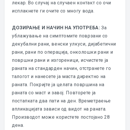
ИСКУСТВА
лекар. Во случај на случаен контакт со очи
исплакнете ги очите со многу вода.
НОВОСТИ
КОНТАКТ
ДОЗИРАЊЕ И НАЧИН НА УПОТРЕБА:
За
ублажување на симптомите поврзани со
декубални рани, венски улкуси, дијабетични
рани, рани по операција, онколошки рани и
површни рани и изгореници, исчистете ја
раната на стандарден начин, отстранете го
талогот и нанесете ја маста директно на
раната. Покријте ја целата површина на
раната со маст и завој. Повторете ја
постапката два пати на ден. Времетраење
апликацијата зависи од видот на раната.
Производот може користете постојано 28
дена.