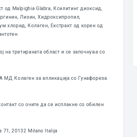
т од Malpighia Glabra, Ксилитинг диоксид,
Аргинин, Лизин, Хидроксипропил,
м хлорид, Колаген, Екстракт од корен од
антотен.
ој на третираната област и се започнува со
А МД Колаген за апликација со Гунафореза.
контакт со очите да се исплакне со обилен
71, 20132 Milano Italija