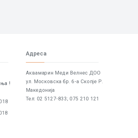
Адреса
Aквамарин Меди Велнес ДОО
ул. Московска бр. 6-а Скопје Р.
ња !
Македонија
Тел: 02 5127-833; 075 210 121
018
018