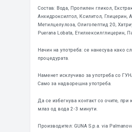
Состав: Вода, Пропилен гликол, Екстрак
Анхидроксилтол, Ксилитол, Глицерин, 
Метилцелулоза, Олигопептид 20, Хатриу
Puerana Lobata, Етилхексилглицерин, П
Начин на употреба: се нанесува како сл
процедурата.
Наменет исклучиво за употреба со ГУН
Само за надворешна употреба.
Да се избегнува контакт со очите, при 
млаз од вода 2-3 минути.
Производител: GUNA S.p.a. via Palmanova 