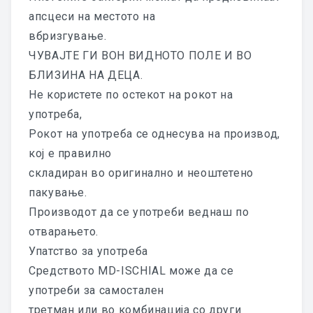
ИСКУСТВА
апсцеси на местото на
НОВОСТИ
вбризгување.
ЧУВАЈТЕ ГИ ВОН ВИДНОТО ПОЛЕ И ВО
КОНТАКТ
БЛИЗИНА НА ДЕЦА.
Не користете по остекот на рокот на
употреба,
Рокот на употреба се однесува на производ,
кој е правилно
складиран во оригинално и неоштетено
пакување.
Производот да се употреби веднаш по
отварањето.
Упатство за употреба
Средството MD-ISCHIAL може да се
употреби за самостален
третман или во комбинација со други