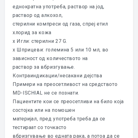
PET LIVER FORMULA
еднократна употреба, раствор на јод,
раствор од алкохол,
PET KIDNEY FORMULA
стерилни компреси од газа, спреј етил
PET IMUNO FORMULA
хлорид за кожа
x Игли: стерилни 27 G.
PET ENTERO FORMULA
x Шприцеви: големина 5 или 10 мл, во
зависност од количеството на
PET ENERGY FORMULA
раствор за вбризгување.
PET DERMO FORMULA
Контраиндикации/несакани дејства
Примери на преосетливост на средството
PET BRAIN FORMULA
MD-ISCHIAL не се познати.
PET BOWEL FORMULA
Пациентите кои се преосетливи на било која
состојка или на помошен
PET ARTRO FORMULA
материјал, пред употреба треба да се
тестираат со точкасто
PET ARMONY FORMULA
вбризгување во едната рака, а потоа да се