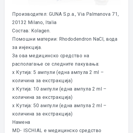
ПРОИЗВОДИ
Производител: GUNA S.p.a., Via Palmanova 71,
20132 Milano, Italia
КОЛАГЕНСКИ АМПУЛИ
Состав: Kolagen.
Помошни материи: Rhododendron NaCl, вода
MD – Tissue
за инјекција.
MD – Thoracic
За ова медицинско средство на
располагање се следните пакувања:
MD – Small Joints
x Кутија: 5 ампули (една ампула 2 ml –
MD – Shoulder
количина за екстракција)
x Кутија: 10 ампули (една ампула 2 ml –
MD – Poly
количина за екстракција)
x Кутија: 50 ампули (една ампула 2 ml –
MD – Neural
количина за екстракција)
MD – Neck
Намена
MD- ISCHIAL e медицинско средство
MD – Muscle