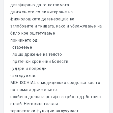
дизајнирано да го потпомага
MD – Matrix
движењето со лимитирање на
физиолошката дегенерација на
MD – Knee
зглобовите и ткивата, како и ублажување на
било кое оштетување
MD – Lumbar
причинето од:
MD – Ischial
· стареење
· лошо држење на телото
MD – Hip
· пратечки хронични болести
GUNAPHORESIS
· удари и повреди
· загадувачи.
МЕДИЦИНСКИ МАСТИ
MD- ISCHIAL e медицинско средство кое го
потпомага движењето,
ФЛАЕРИ
особено долната регија на грбот од рбетниот
ПРЕЗЕНТАЦИИ И КЛИНИЧКИ
столб. Неговите главни
СТУДИИ
терапевтски функции вклучуваат: