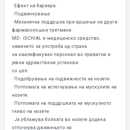
· Ефект на бариера.
БИОАПИФИТ АНТИАТОПИСКА
· Подмачкување.
МАСТ
· Механичка поддршка при вршење на други
БИОАПИФИТ АНТИ-ХЕМОРОИДНА
фармаколошки третмани.
МАСТ
MD- ISCHIAL e медицинско средство,
наменето за употреба од страна
БИОАПИФИТ МАСТ ЗА НЕГА НА
на квалификуван персонал во приватни и
РАНИ
јавни здравствени установи
со цел:
БИОАПИГИН МАСТ ЗА ТОНУС НА
· Подобрување на подвижноста на нозете.
КАРЛИЧНИТЕ МУСКУЛИ
· Потпомага на истегнување на мускулите на
БИОАПИГИН ВАГИНАЛНА МАСТ
нозете.
· Потпомага на поддршката на мускулното
БИОАПИГИН ВАГИНАЛЕТИ
ткиво на нозете.
· Ја ублажува болката во нозете додека
РЕЗУЛТАТИ
отпочнува движењето на