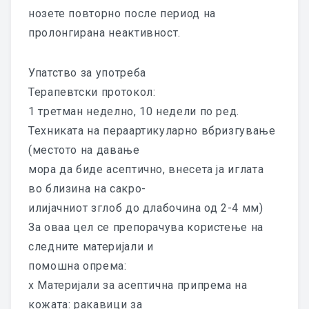
FITROLL
нозете повторно после период на
пролонгирана неактивност.
ДЕРМО КОЗМЕТИКА
TAMANU ARNICA
Упатство за употреба
Терапевтски протокол:
RESOURCE CREAM
1 третман неделно, 10 недели по ред.
NATUR 3
Техниката на пераартикуларно вбризгување
(местото на давање
GEL THERAPY
мора да биде асептично, внесета ја иглата
во близина на сакро-
GEL BEAUTY
илијачниот зглоб до длабочина од 2-4 мм)
GUNA PETFORMULA
За оваа цел се препорачува користење на
следните материјали и
КАТАЛОГ
помошна опрема:
x Mатеријали за асептична припрема на
GUNA PET UPATSTVO
кожата: ракавици за