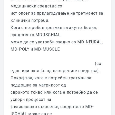
медицински средства со
ист опсег за прилагодување на третманот за
клинички потреби.
Кога е потребен третман за акутна болка,
средството MD-ISCHIAL
може да се употреби заедно со MD-NEURAL,
MD-POLY и MD-MUSCLE
(со
едно или повеќе од наведените средства).
Покрај тоа, кога е потребен третман за
поддршка за матриксот од
сврзното ткиво или кога е потребно да се
успори процесот на
физиолошко стареење, средството MD-
ISCHIAL може да се