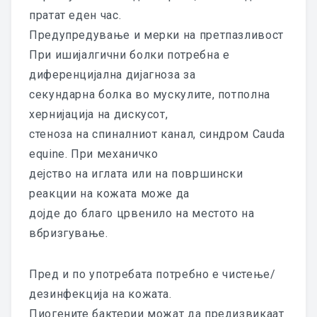
ЗА СТРУЧНА ЈАВНОСТ
пратат еден час.
Предупредување и мерки на претпазливост
БРОШУРИ
При ишијалгични болки потребна е
ВИДЕО ПРЕЗЕНТАЦИИ
диференцијална дијагноза за
секундарна болка во мускулите, потполна
ВИДЕО АПЛИКАЦИИ НА КОЛАГЕН
хернијација на дискусот,
КЛИНИЧКИ СТУДИИ
стеноза на спиналниот канал, синдром Cauda
equine. При механичко
ГУНА БИОТЕРАПИЈА
дејство на иглата или на површински
реакции на кожата може да
ГУНА БИОЛИФТИНГ
дојде до благо црвенило на местото на
ЕСТЕТИКА
вбризгување.
СТОМАТОЛОГИЈА
Пред и по употребата потребно е чистење/
ПУБЛИКАЦИИ
дезинфекција на кожата.
Пиогените бактерии можат да предизвикаат