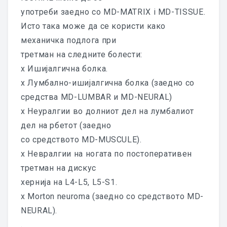
употреби заедно со MD-MATRIX i MD-TISSUE.
Исто така може да се користи како
механичка подлога при
третман на следните болести:
x Ишијалгична болка.
x Лумбално-ишијалгична болка (заедно со
средства MD-LUMBAR и MD-NEURAL)
x Неуралгии во долниот дел на лумбалиот
дел на рбетот (заедно
со средството MD-MUSCULE).
x Невралгии на ногата по постоперативен
третман на дискус
хернија на L4-L5, L5-S1.
x Morton neuroma (заедно со средството MD-
NEURAL).
.